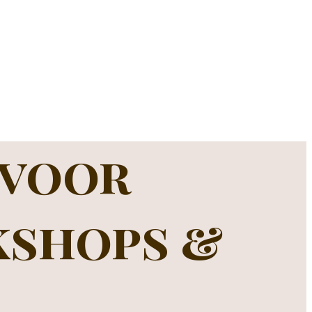
 voor
kshops &